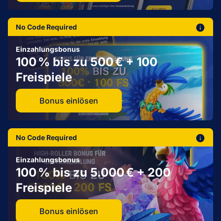
No Code Required
Type: Einzahlungsbonus
Bonusinhalt: 100 % bis zu 500 € + 100
Einzahlungsbonus
Freispiele
100 % bis zu 500 € + 100
Gültigkeit: Bei der ersten Einzahlung
Freispiele
Bonus einlösen
Bonus einlösen
No Code Required
Type: Einzahlungsbonus
Bonusinhalt: 100 % bis zu 5.000 € + 200
Einzahlungsbonus
Freispiele
100 % bis zu 5.000 € + 200
Gültigkeit: Bei der ersten Einzahlung
Freispiele
Bonus einlösen
Bonus einlösen