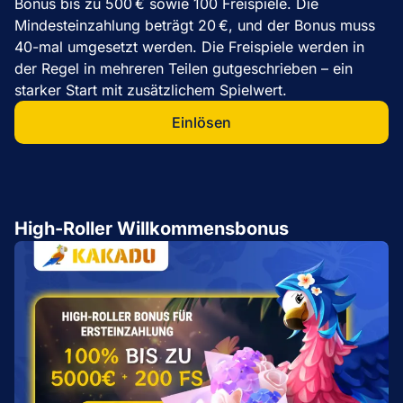
Bonus bis zu 500 € sowie 100 Freispiele. Die
Mindesteinzahlung beträgt 20 €, und der Bonus muss
40-mal umgesetzt werden. Die Freispiele werden in
der Regel in mehreren Teilen gutgeschrieben – ein
starker Start mit zusätzlichem Spielwert.
Einlösen
High-Roller Willkommensbonus