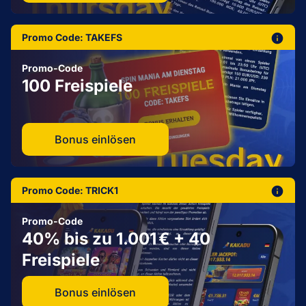
Promo Code:
TAKEFS
Type: Promo-Code
Bonusinhalt: 100 Freispiele
Promo-Code
Gültigkeit: Jeden Dienstag
100 Freispiele
Bonus einlösen
Bonus einlösen
Promo Code:
TRICK1
Type: Promo-Code
Bonusinhalt: 40 % bis zu 1.001 € + 40
Promo-Code
Freispiele
40% bis zu 1.001 € + 40
Gültigkeit: Laufend
Freispiele
Bonus einlösen
Bonus einlösen