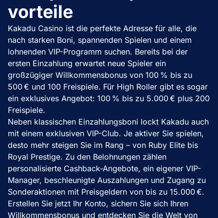
vorteile
Kakadu Casino ist die perfekte Adresse für alle, die
nach starken Boni, spannenden Spielen und einem
lohnenden VIP-Programm suchen. Bereits bei der
ersten Einzahlung erwartet neue Spieler ein
großzügiger Willkommensbonus von 100 % bis zu
500 € und 100 Freispiele. Für High Roller gibt es sogar
ein exklusives Angebot: 100 % bis zu 5.000 € plus 200
Freispiele.
Neben klassischen Einzahlungsboni lockt Kakadu auch
mit einem exklusiven VIP-Club. Je aktiver Sie spielen,
desto mehr steigen Sie im Rang – von Ruby Elite bis
Royal Prestige. Zu den Belohnungen zählen
personalisierte Cashback-Angebote, ein eigener VIP-
Manager, beschleunigte Auszahlungen und Zugang zu
Sonderaktionen mit Preisgeldern von bis zu 15.000 €.
Erstellen Sie jetzt Ihr Konto, sichern Sie sich Ihren
Willkommensbonus und entdecken Sie die Welt von