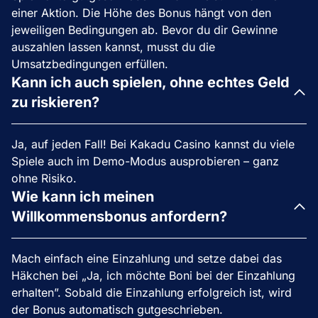
einer Aktion. Die Höhe des Bonus hängt von den
jeweiligen Bedingungen ab. Bevor du dir Gewinne
auszahlen lassen kannst, musst du die
Umsatzbedingungen erfüllen.
Kann ich auch spielen, ohne echtes Geld
zu riskieren?
Ja, auf jeden Fall! Bei Kakadu Casino kannst du viele
Spiele auch im Demo-Modus ausprobieren – ganz
ohne Risiko.
Wie kann ich meinen
Willkommensbonus anfordern?
Mach einfach eine Einzahlung und setze dabei das
Häkchen bei „Ja, ich möchte Boni bei der Einzahlung
erhalten”. Sobald die Einzahlung erfolgreich ist, wird
der Bonus automatisch gutgeschrieben.