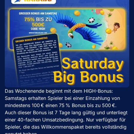
Das Wochenende beginnt mit dem HIGH-Bonus:
Samstags erhalten Spieler bei einer Einzahlung von
mindestens 100 € einen 75 % Bonus bis zu 500 €.
Auch dieser Bonus ist 7 Tage lang gültig und unterliegt
einer 40-fachen Umsatzbedingung. Nur verfügbar für
Spieler, die das Willkommenspaket bereits vollständig
genutzt haben.