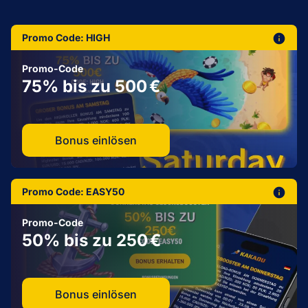
Promo Code:
HIGH
Type: Promo-Code
Bonusinhalt: 75 % bis zu 500 €
Promo-Code
Gültigkeit: Jeden Samstag
75% bis zu 500 €
Bonus einlösen
Bonus einlösen
Promo Code:
EASY50
Type: Promo-Code
Bonusinhalt: 50 % bis zu 250 €
Promo-Code
Gültigkeit: Jeden Donnerstag
50% bis zu 250 €
Bonus einlösen
Bonus einlösen